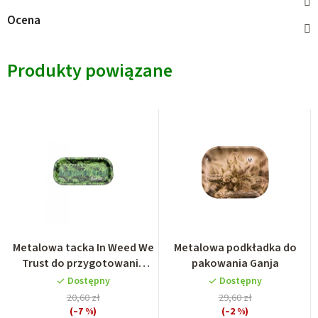
Ocena
Produkty powiązane
Metalowa tacka In Weed We
Metalowa podkładka do
Trust do przygotowania
pakowania Ganja
mieszanek ziołowych
Dostępny
Dostępny
20,60 zł
29,60 zł
(–7 %)
(–2 %)