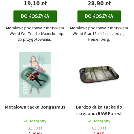
19,10 zł
28,90 zł
DO KOSZYKA
DO KOSZYKA
Metalowa podstawa z motywem
Metalowa podstawa z motywem
In Weed We Trust z liśćmi konopi
Weed Star 18 x 14 cm z edycji
do przygotowania...
Heisenberg.
Metalowa tacka Bongasmus
Bardzo duża tacka do
skręcania RAW Forest
Dostępny
Dostępny
21,30 zł
61,30 zł
(–10 %)
(–8 %)