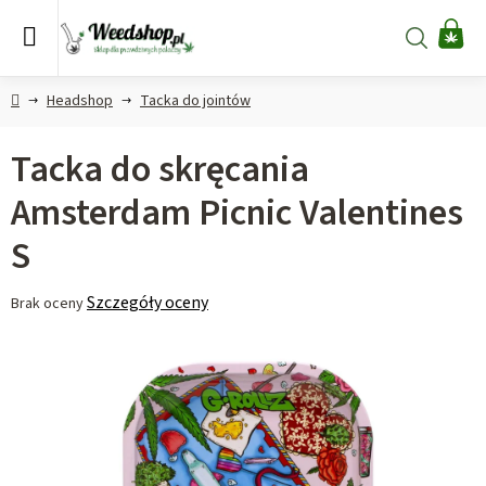
Przejść
do
Szukaj
KO
treści
Home
Headshop
Tacka do jointów
Tacka do skręcania
Amsterdam Picnic Valentines
S
Średnia
Szczegóły oceny
Brak oceny
ocena
produktu
wynosi
0,0
na
5
gwiazdek.