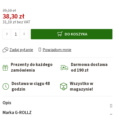
39,10 zł
38,30 zł
31,10 zł bez VAT
Cena jednostkowa:
DO KOSZYKA
Zadaj pytanie
Powiadom mnie
Prezenty do każdego
Darmowa dostawa
zamówienia
od 190 zł
Dostawa w ciągu 48
Wszystko w
godzin
magazynie!
Opis
Marka
G-ROLLZ