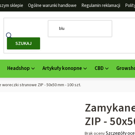
szym sklepie
Ogólne warunki handlowe
Regulamin reklamacji
Poli
SZUKAJ
Headshop
Artykuły konopne
CBD
Growsh
woreczki strunowe ZIP - 50x50 mm - 100 szt.
Zamykane
ZIP - 50x5
Średnia
Szczegóły oce
Brak oceny