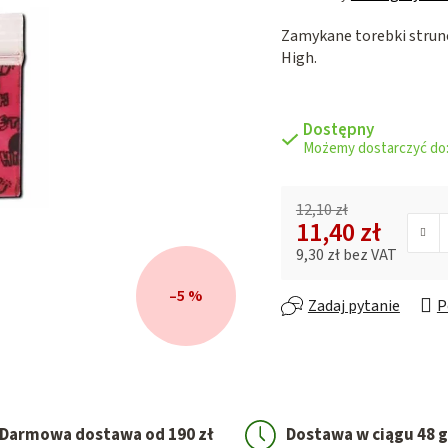
ocena
Zamykane torebki strun
produktu
High.
wynosi
0,0
na
5
Dostępny
gwiazdek.
12,10 zł
11,40 zł
9,30 zł bez VAT
Cena jednostkowa:
–5 %
Zadaj pytanie
P
Darmowa dostawa od 190 zł
Dostawa w ciągu 48 