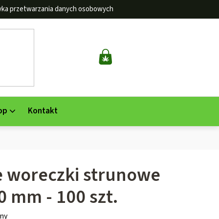
tyka przetwarzania danych osobowych
KOSZYK
op
Kontakt
 woreczki strunowe
0 mm - 100 szt.
ny