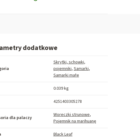
rametry dodatkowe
Skrytki, schowki,
goria
pojemniki
,
Samarki
,
Samarki małe
a
0.039 kg
4251403305278
Woreczki strunowe
,
oria dla palaczy
Pojemnik na marihuanę
a
Black Leaf