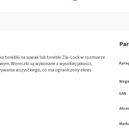
Pa
o torebki na suwak lub torebki Zip-Lock w rozmiarze
wym. Woreczki są wykonane z wysokiej jakości,
Kate
owywania wszystkiego, co ma ograniczony okres
Wag
EAN
Akces
Mark