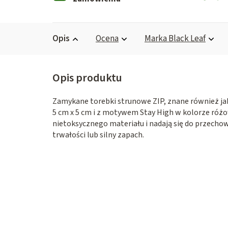
Opis
Ocena
Marka
Black Leaf
Zamykane torebki strunowe ZIP, znane również jak
5 cm x 5 cm i z motywem Stay High w kolorze różo
nietoksycznego materiału i nadają się do przech
trwałości lub silny zapach.