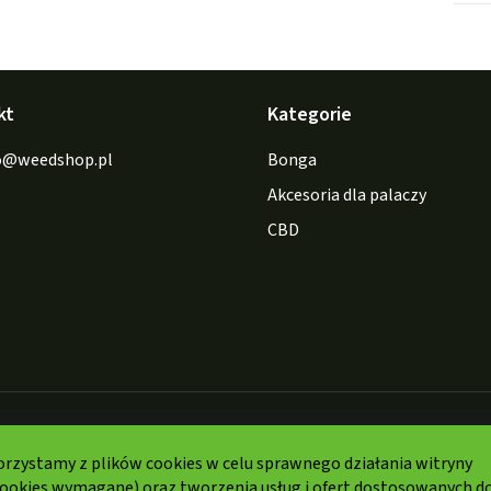
kt
Kategorie
o
@
weedshop.pl
Bonga
Akcesoria dla palaczy
CBD
Formy
orzystamy z plików cookies w celu sprawnego działania witryny
płatności:
cookies wymagane) oraz tworzenia usług i ofert dostosowanych d