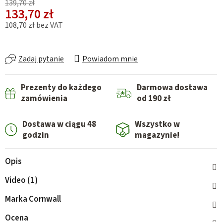
139,70 zł
133,70 zł
108,70 zł bez VAT
Cena jednostkowa:
Zadaj pytanie
Powiadom mnie
Prezenty do każdego
Darmowa dostawa
zamówienia
od 190 zł
Dostawa w ciągu 48
Wszystko w
godzin
magazynie!
Opis
Video (1)
Marka
Cornwall
Ocena