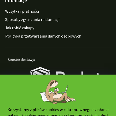
Informacje
Wysyłka i płatności
Sposoby zgłaszania reklamacji
Jak robić zakupy
Polityka przetwarzania danych osobowych
Sposób dostawy:
Korzystamy z plików cookies w celu sprawnego działania
Formy płatności:
witryny (cookies wymagane) oraz tworzenia usług i ofert