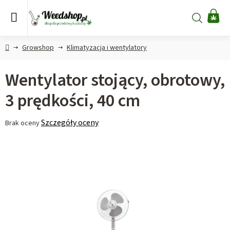
Przejść
do
Szukaj
KO
treści
Home
Growshop
Klimatyzacja i wentylatory
Wentylator stojący, obrotowy,
3 prędkości, 40 cm
Średnia
Szczegóły oceny
Brak oceny
ocena
produktu
wynosi
0,0
na
5
gwiazdek.