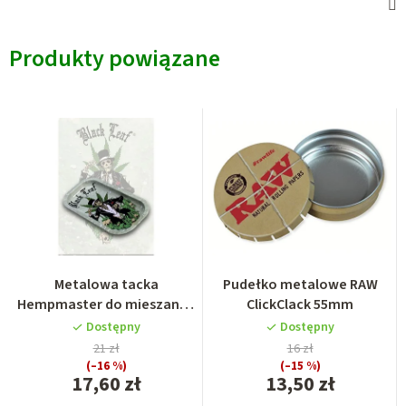
Produkty powiązane
Metalowa tacka
Pudełko metalowe RAW
Hempmaster do mieszanek
ClickClack 55mm
ziołowych
Dostępny
Dostępny
21 zł
16 zł
(–16 %)
(–15 %)
17,60 zł
13,50 zł