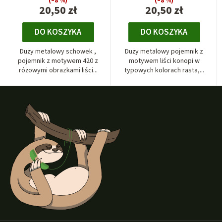
(–8 %)
(–8 %)
20,50 zł
20,50 zł
DO KOSZYKA
DO KOSZYKA
Duży metalowy schowek ,
Duży metalowy pojemnik z
pojemnik z motywem 420 z
motywem liści konopi w
różowymi obrazkami liści...
typowych kolorach rasta,...
S
t
o
p
k
a