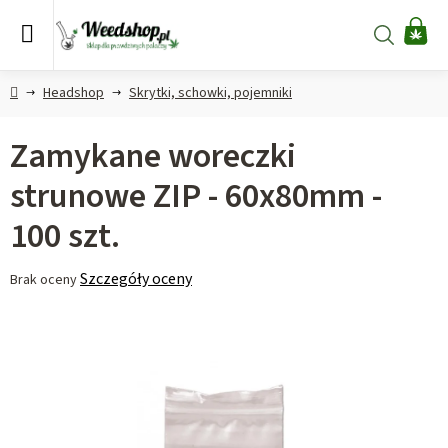
Przejść
do
Szukaj
KO
treści
Home
Headshop
Skrytki, schowki, pojemniki
Zamykane woreczki
strunowe ZIP - 60x80mm -
100 szt.
Średnia
Szczegóły oceny
Brak oceny
ocena
produktu
wynosi
0,0
na
5
gwiazdek.