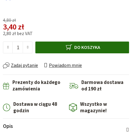
4,80 zł
3,40 zł
2,80 zł bez VAT
Cena jednostkowa:
DO KOSZYKA
Zadaj pytanie
Powiadom mnie
Prezenty do każdego
Darmowa dostawa
zamówienia
od 190 zł
Dostawa w ciągu 48
Wszystko w
godzin
magazynie!
Opis