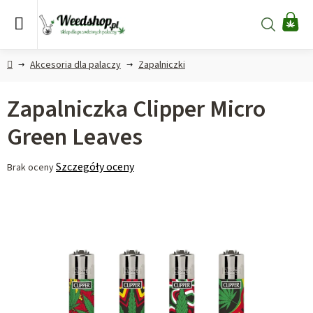
Przejść
do
Szukaj
KO
treści
Home
Akcesoria dla palaczy
Zapalniczki
Zapalniczka Clipper Micro
Green Leaves
Średnia
Szczegóły oceny
Brak oceny
ocena
produktu
wynosi
0,0
na
5
gwiazdek.