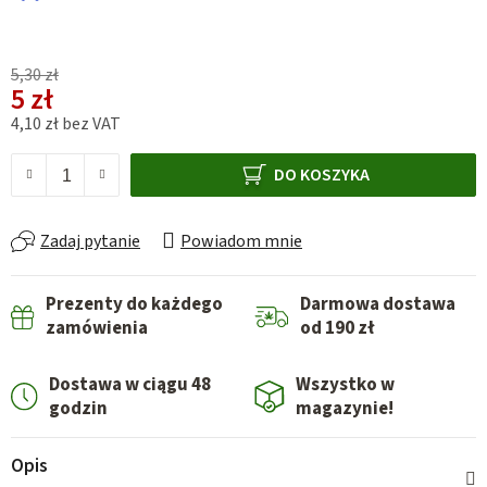
5,30 zł
5 zł
4,10 zł bez VAT
Cena jednostkowa:
DO KOSZYKA
Zadaj pytanie
Powiadom mnie
Prezenty do każdego
Darmowa dostawa
zamówienia
od 190 zł
Dostawa w ciągu 48
Wszystko w
godzin
magazynie!
Opis