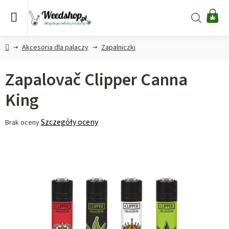
Przejść
do
Szukaj
KO
treści
Home
Akcesoria dla palaczy
Zapalniczki
Zapalovač Clipper Canna
King
Średnia
Szczegóły oceny
Brak oceny
ocena
produktu
wynosi
0,0
na
5
gwiazdek.