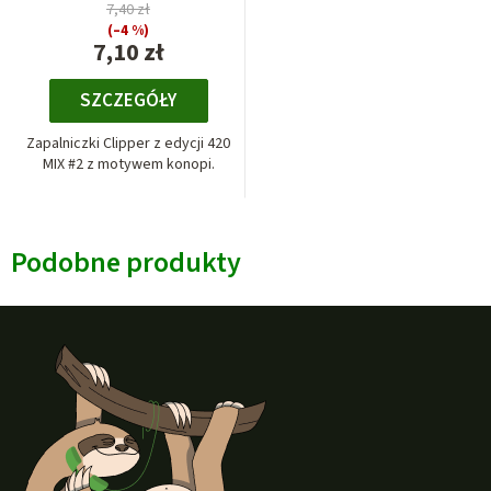
7,40 zł
(–4 %)
7,10 zł
SZCZEGÓŁY
Zapalniczki Clipper z edycji 420
MIX #2 z motywem konopi.
Podobne produkty
S
t
o
p
k
a