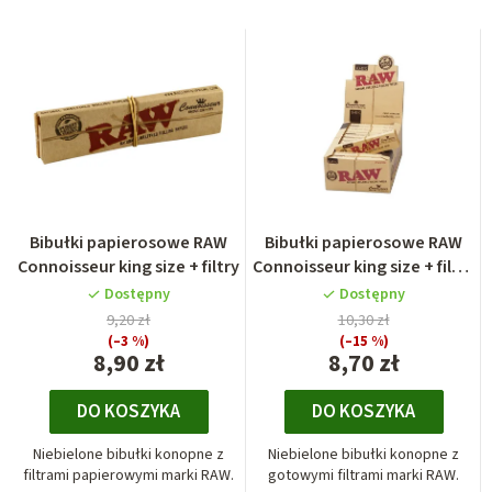
Bibułki papierosowe RAW
Bibułki papierosowe RAW
Connoisseur king size + filtry
Connoisseur king size + filtry
gotowe skręcone
Dostępny
Dostępny
9,20 zł
10,30 zł
(–3 %)
(–15 %)
8,90 zł
8,70 zł
DO KOSZYKA
DO KOSZYKA
Niebielone bibułki konopne z
Niebielone bibułki konopne z
filtrami papierowymi marki RAW.
gotowymi filtrami marki RAW.