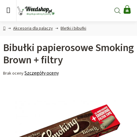
Przejść
do
Szukaj
KO
treści
Home
Akcesoria dla palaczy
Bletki i bibułki
Bibułki papierosowe Smoking
Brown + filtry
Średnia
Szczegóły oceny
Brak oceny
ocena
produktu
wynosi
0,0
na
5
gwiazdek.