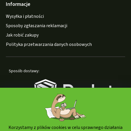
Informacje
Wysyłka i płatności
Sposoby zgłaszania reklamacji
Jak robić zakupy
Polityka przetwarzania danych osobowych
Sposób dostawy:
Korzystamy z plików cookies w celu sprawnego działania
Formy płatności: