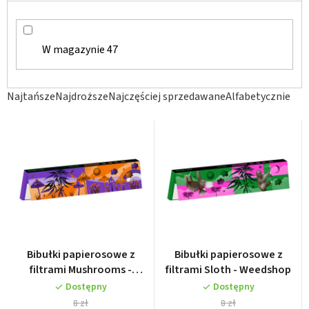
W magazynie
47
S
Najtańsze
Najdroższe
Najczęściej sprzedawane
Alfabetycznie
o
r
t
o
w
a
n
i
Bibułki papierosowe z
Bibułki papierosowe z
e
filtrami Mushrooms -
filtrami Sloth - Weedshop
Weedshop
p
Dostępny
Dostępny
8 zł
8 zł