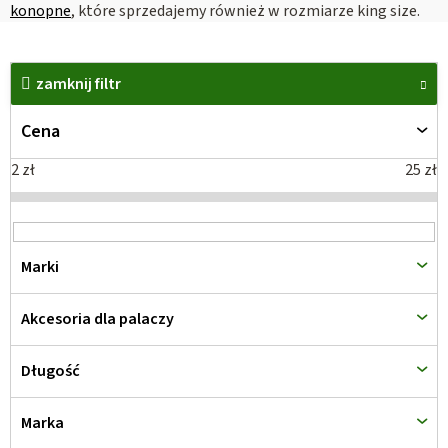
konopne
, które sprzedajemy również w rozmiarze king size.
L
i
zamknij filtr
s
Cena
t
a
2
zł
25
zł
p
r
o
Marki
d
u
Akcesoria dla palaczy
k
t
Długość
ó
w
Marka