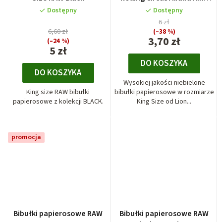
Size
Dostępny
Dostępny
6 zł
6,60 zł
(–38 %)
3,70 zł
(–24 %)
5 zł
DO KOSZYKA
DO KOSZYKA
Wysokiej jakości niebielone
King size RAW bibułki
bibułki papierosowe w rozmiarze
papierosowe z kolekcji BLACK.
King Size od Lion...
promocja
Bibułki papierosowe RAW
Bibułki papierosowe RAW