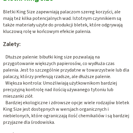
t
r
Bletki King Size zapewniają palaczom szereg korzyści, ale
mają też kilka potencjalnych wad. Istotnym czynnikiem są
o
także materiały użyte do produkcji bletek, które odgrywają
l
kluczową rolę w końcowym efekcie palenia.
k
i
Zalety:
l
i
Dłuższe palenie: bibułki king size pozwalają na
s
przygotowanie większych papierosów, co wydłuża czas
t
palenia. Jest to szczególnie przydatne w towarzystwie lub dla
y
palaczy, którzy preferują rzadsze, ale dłuższe palenie.
Większa kontrola: Umożliwiają użytkownikom bardziej
precyzyjną kontrolę nad ilością używanego tytoniu lub
mieszanki ziół.
Bardziej ekologiczne i zdrowsze opcje: wiele rodzajów bletek
King Size jest dostępnych w wersjach organicznych i
niebielonych, które ograniczają ilość chemikaliów i są bardziej
przyjazne dla środowiska.