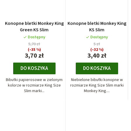
Konopne bletki Monkey King
Konopne bletki Monkey King
Green KS Slim
KS Slim
Dostępny
Dostępny
5,70 zł
5 zł
(–35 %)
(–32 %)
3,70 zł
3,40 zł
DO KOSZYKA
DO KOSZYKA
Bibułki papierosowe w zielonym
Niebielone bibułki konopne w
kolorze w rozmiarze King Size
rozmiarze King Size Slim marki
Slim marki...
Monkey King....