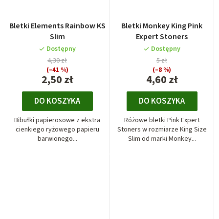
Bletki Elements Rainbow KS
Bletki Monkey King Pink
Slim
Expert Stoners
Dostępny
Dostępny
4,30 zł
5 zł
(–41 %)
(–8 %)
2,50 zł
4,60 zł
DO KOSZYKA
DO KOSZYKA
Bibułki papierosowe z ekstra
Różowe bletki Pink Expert
cienkiego ryżowego papieru
Stoners w rozmiarze King Size
barwionego...
Slim od marki Monkey...