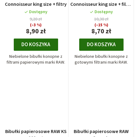
Connoisseur king size + filtry
Connoisseur king size + filtry
gotowe skręcone
Dostępny
Dostępny
9,20 zł
10,30 zł
(–3 %)
(–15 %)
8,90 zł
8,70 zł
DO KOSZYKA
DO KOSZYKA
Niebielone bibułki konopne z
Niebielone bibułki konopne z
filtrami papierowymi marki RAW.
gotowymi filtrami marki RAW.
Bibułki papierosowe RAW KS
Bibułki papierosowe RAW