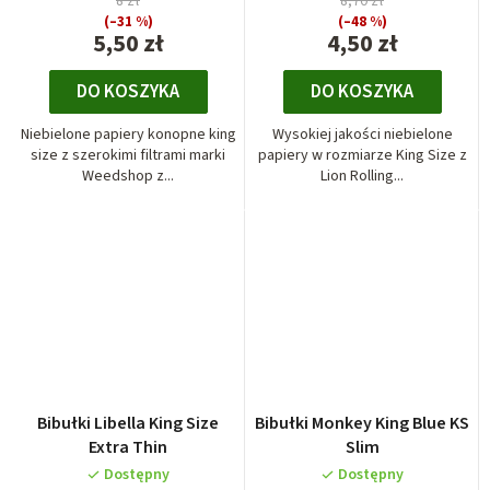
8 zł
8,70 zł
(–31 %)
(–48 %)
5,50 zł
4,50 zł
DO KOSZYKA
DO KOSZYKA
Niebielone papiery konopne king
Wysokiej jakości niebielone
size z szerokimi filtrami marki
papiery w rozmiarze King Size z
Weedshop z...
Lion Rolling...
Bibułki Libella King Size
Bibułki Monkey King Blue KS
Extra Thin
Slim
Dostępny
Dostępny