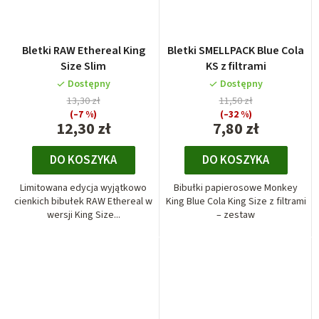
Bletki RAW Ethereal King
Bletki SMELLPACK Blue Cola
Size Slim
KS z filtrami
Dostępny
Dostępny
13,30 zł
11,50 zł
(–7 %)
(–32 %)
12,30 zł
7,80 zł
DO KOSZYKA
DO KOSZYKA
Limitowana edycja wyjątkowo
Bibułki papierosowe Monkey
cienkich bibułek RAW Ethereal w
King Blue Cola King Size z filtrami
wersji King Size...
– zestaw