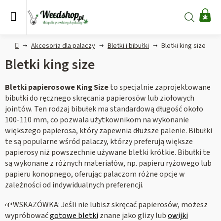
Przejść
do
Szukaj
KO
treści
Home
Akcesoria dla palaczy
Bletki i bibułki
Bletki king size
Bletki king size
Bletki papierosowe King Size
to specjalnie zaprojektowane
bibułki do ręcznego skręcania papierosów lub ziołowych
jointów. Ten rodzaj bibułek ma standardową długość około
100-110 mm, co pozwala użytkownikom na wykonanie
większego papierosa, który zapewnia dłuższe palenie. Bibułki
te są popularne wśród palaczy, którzy preferują większe
papierosy niż powszechnie używane bletki krótkie. Bibułki te
są wykonane z różnych materiałów, np. papieru ryżowego lub
papieru konopnego, oferując palaczom różne opcje w
zależności od indywidualnych preferencji.
🌱WSKAZÓWKA: Jeśli nie lubisz skręcać papierosów, możesz
wypróbować
gotowe bletki
znane jako glizy lub
owijki