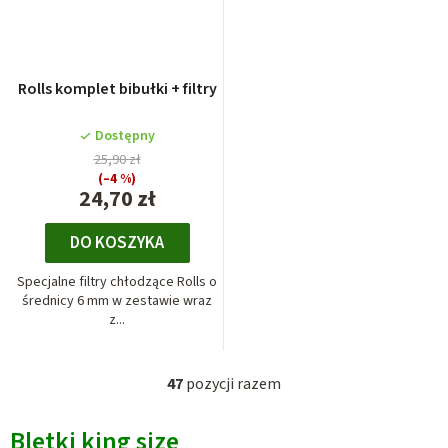
Rolls komplet bibułki + filtry
Dostępny
25,90 zł
(–4 %)
24,70 zł
DO KOSZYKA
Specjalne filtry chłodzące Rolls o
średnicy 6 mm w zestawie wraz
z...
47
pozycji razem
K
o
Bletki king siz
e
n