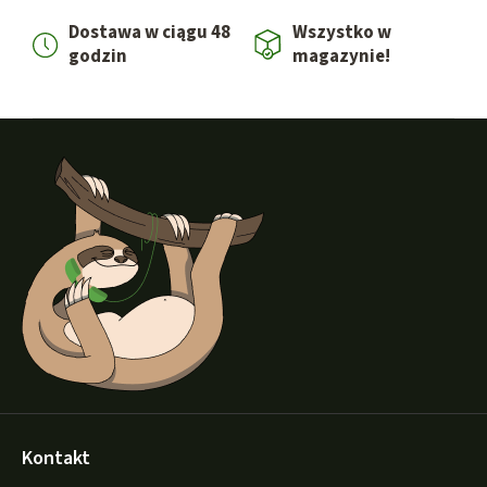
Dostawa w ciągu 48
Wszystko w
godzin
magazynie!
S
t
o
p
k
a
Kontakt