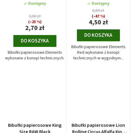
KS
Dostępny
Dostępny
8,50 zł
3,60 zł
(–47 %)
4,50 zł
(–25 %)
2,70 zł
DO KOSZYKA
DO KOSZYKA
Bibułki papierosowe Elements
Bibułki papierosowe Elements
Red wykonane z konopi
wykonane z konopi technicznych.
technicznych w wygodnym...
Bibułki papierosowe King
Bibułki papierosowe Lion
Size RAW Black
Rolling Circus Alfalfa King