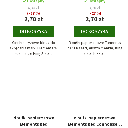
slim
slim
Dostępny
Dostępny
4,30 zł
3,70 zł
(–37 %)
(–27 %)
2,70 zł
2,70 zł
DO KOSZYKA
DO KOSZYKA
Cienkie, ryżowe bletki do
Bibułki papierosowe Elements
skręcania marki Elements w
Plant Based, ekstra cienkie, King
rozmiarze King Size....
size i lekko...
Bibułki papierosowe
Bibułki papierosowe
Elements Red
Elements Red Connoisseur