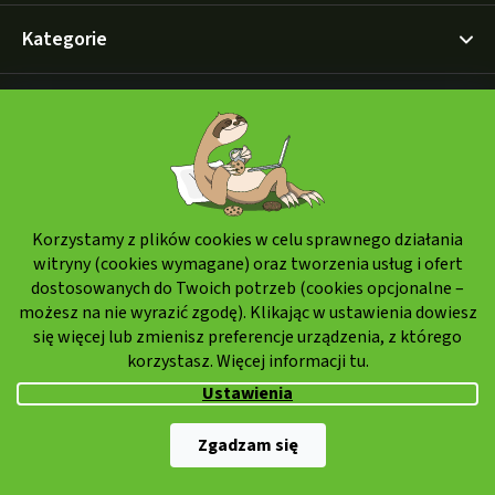
Kategorie
Informacje
Wysyłka i płatności
Sposoby zgłaszania reklamacji
Jak robić zakupy
Korzystamy z plików cookies w celu sprawnego działania
witryny (cookies wymagane) oraz tworzenia usług i ofert
Polityka przetwarzania danych osobowych
dostosowanych do Twoich potrzeb (cookies opcjonalne –
możesz na nie wyrazić zgodę). Klikając w ustawienia dowiesz
się więcej lub zmienisz preferencje urządzenia, z którego
korzystasz. Więcej informacji
tu.
Sposób dostawy:
Ustawienia
Zgadzam się