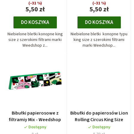
r
(–31 %)
(–31 %)
o
5,50 zł
5,50 zł
d
DO KOSZYKA
DO KOSZYKA
u
k
Niebielone bletki konopne king
Niebielone bletki konopne typu
t
size z szerokimi filtrami marki
king size z szerokimi filtrami
Weedshop z...
marki Weedshop...
ó
w
Bibułki papierosowe z
Bibułki do papierosów Lion
filtramiy Mix - Weedshop
Rolling Circus King Size
Dostępny
Dostępny