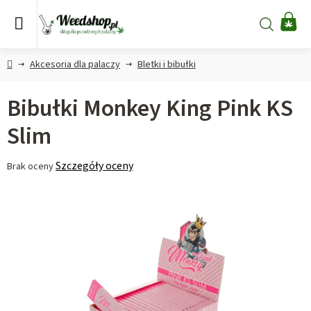
Przejść
do
Szukaj
KO
treści
Home
Akcesoria dla palaczy
Bletki i bibułki
Bibułki Monkey King Pink KS
Slim
Średnia
Szczegóły oceny
Brak oceny
ocena
produktu
wynosi
0,0
na
5
gwiazdek.