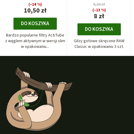
(–14 %)
9,20 zł
10,50 zł
(–13 %)
8 zł
DO KOSZYKA
DO KOSZYKA
Bardzo popularne filtry ActiTube
z węglem aktywnym w wersji slim
Gilzy gotowe skręcone RAW
w opakowaniu...
Classic w opakowaniu 3 szt.
S
t
o
p
k
a