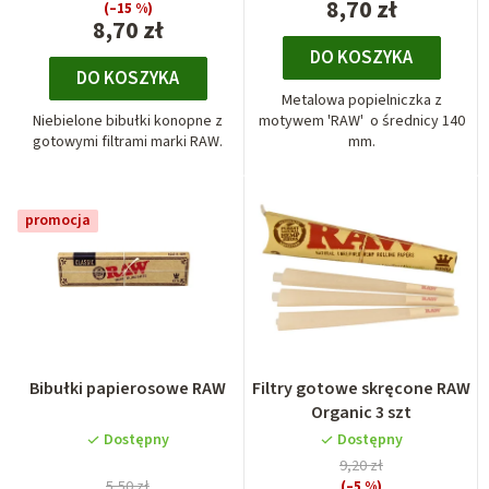
8,70 zł
(–15 %)
8,70 zł
DO KOSZYKA
DO KOSZYKA
Metalowa popielniczka z
Niebielone bibułki konopne z
motywem 'RAW' o średnicy 140
gotowymi filtrami marki RAW.
mm.
promocja
Bibułki papierosowe RAW
Filtry gotowe skręcone RAW
Organic 3 szt
Dostępny
Dostępny
9,20 zł
5,50 zł
(–5 %)