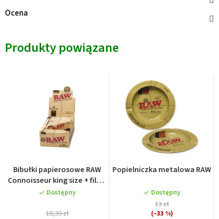
Ocena
Produkty powiązane
Bibułki papierosowe RAW
Popielniczka metalowa RAW
Connoisseur king size + filtry
gotowe skręcone
Dostępny
Dostępny
13 zł
10,30 zł
(–33 %)