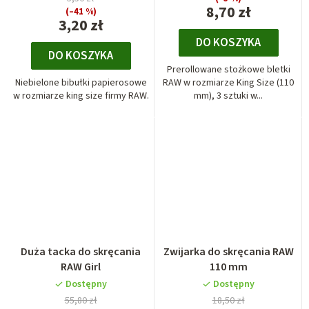
8,70 zł
(–41 %)
3,20 zł
DO KOSZYKA
DO KOSZYKA
Prerollowane stożkowe bletki
Niebielone bibułki papierosowe
RAW w rozmiarze King Size (110
w rozmiarze king size firmy RAW.
mm), 3 sztuki w...
Duża tacka do skręcania
Zwijarka do skręcania RAW
RAW Girl
110 mm
Dostępny
Dostępny
55,80 zł
18,50 zł