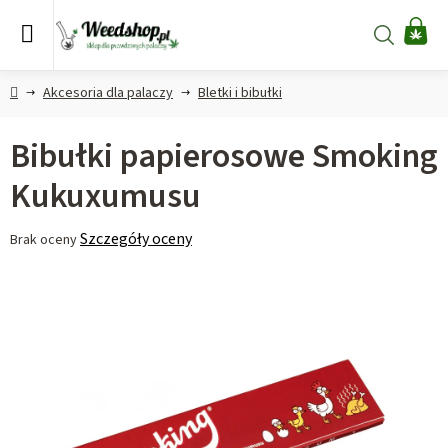
Przejść
do
Szukaj
KO
treści
Home
Akcesoria dla palaczy
Bletki i bibułki
Bibułki papierosowe Smoking
Kukuxumusu
Średnia
Szczegóły oceny
Brak oceny
ocena
produktu
wynosi
0,0
na
5
gwiazdek.