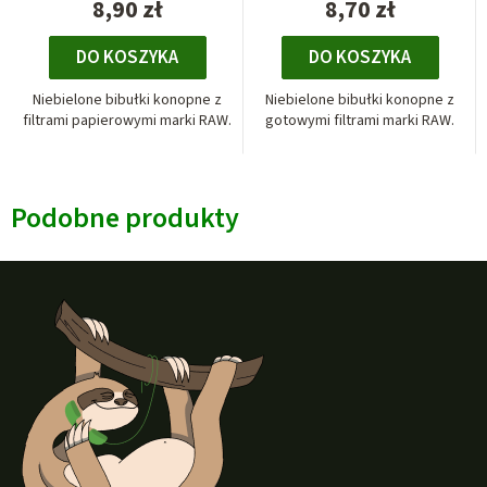
8,90 zł
8,70 zł
DO KOSZYKA
DO KOSZYKA
Niebielone bibułki konopne z
Niebielone bibułki konopne z
filtrami papierowymi marki RAW.
gotowymi filtrami marki RAW.
Podobne produkty
S
t
o
p
k
a