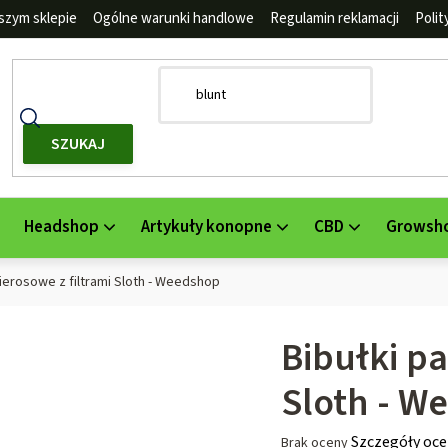
szym sklepie
Ogólne warunki handlowe
Regulamin reklamacji
Poli
SZUKAJ
Headshop
Artykuły konopne
CBD
Growsh
ierosowe z filtrami Sloth - Weedshop
Bibułki pa
Sloth - W
Średnia
Szczegóły oce
Brak oceny