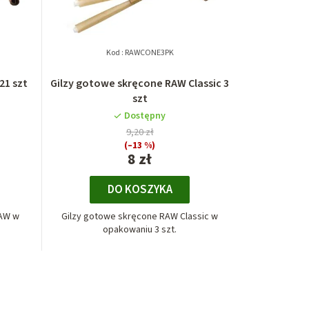
Kod :
RAWCONE3PK
21 szt
Gilzy gotowe skręcone RAW Classic 3
szt
Dostępny
9,20 zł
(–13 %)
8 zł
DO KOSZYKA
RAW w
Gilzy gotowe skręcone RAW Classic w
opakowaniu 3 szt.