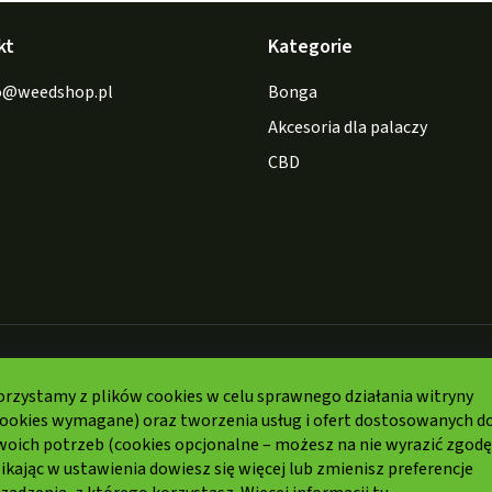
kt
Kategorie
o
@
weedshop.pl
Bonga
Akcesoria dla palaczy
CBD
Formy
płatności:
orzystamy z plików cookies w celu sprawnego działania witryny
cookies wymagane) oraz tworzenia usług i ofert dostosowanych d
woich potrzeb (cookies opcjonalne – możesz na nie wyrazić zgodę
ikając w ustawienia dowiesz się więcej lub zmienisz preferencje