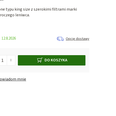
e typu king size z szerokimi filtrami marki
oczego leniwca.
12.8.2026
Opcje dostawy
DO KOSZYKA
owiadom mnie