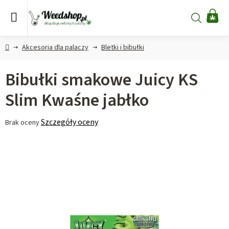
Przejść
do
Szukaj
KO
treści
Home
Akcesoria dla palaczy
Bletki i bibułki
Bibułki smakowe Juicy KS
Slim Kwaśne jabłko
Średnia
Szczegóły oceny
Brak oceny
ocena
produktu
wynosi
0,0
na
5
gwiazdek.