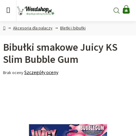
Przejść
do
Szukaj
KO
treści
Home
Akcesoria dla palaczy
Bletki i bibułki
Bibułki smakowe Juicy KS
Slim Bubble Gum
Średnia
Szczegóły oceny
Brak oceny
ocena
produktu
wynosi
0,0
na
5
gwiazdek.