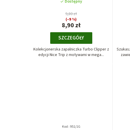
Dostępny
9,80 zł
(–9 %)
8,90 zł
SZCZEGÓŁY
Kolekcjonerska zapalniczka Turbo Clipper z
Szukasz
edycji Nice Trip z motywami w mega...
zawie
Kod :
951/1G