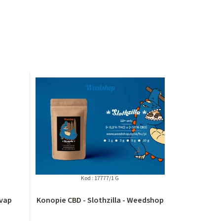
Kod :
17777/1 G
vap
Konopie CBD - Slothzilla - Weedshop