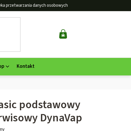
tyka przetwarzania danych osobowych
KOSZYK
op
Kontakt
asic podstawowy
erwisowy DynaVap
ny