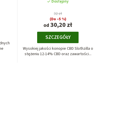
Dostępny
32 zł
(Do –5 %)
30,20 zł
od
SZCZEGÓŁY
ędnych
dne
Wysokiej jakości konopie CBD Slothzilla o
stężeniu 12-14% CBD oraz zawartości...