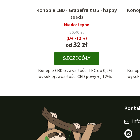
Konopie CBD - Grapefruit OG - happy
Konop
seeds
Niedostępne
36,40 zł
(Do –12 %)
32 zł
od
SZCZEGÓŁY
Konopie CBD o zawartości THC do 0,2% i
Konopi
wysokiej zawartości CBD powyżej 12%....
wysoki
S
Konta
t
o
inf
p