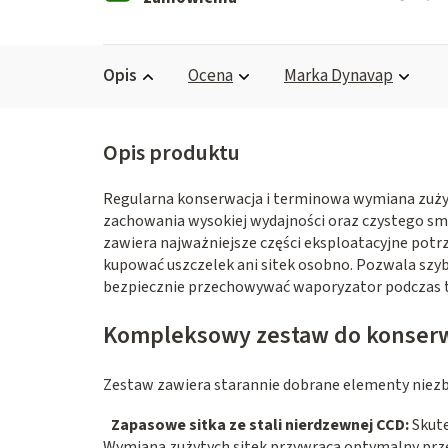
Opis
Ocena
Marka
Dynavap
Regularna konserwacja i terminowa wymiana zuży
zachowania wysokiej wydajności oraz czystego sm
zawiera najważniejsze części eksploatacyjne potrz
kupować uszczelek ani sitek osobno. Pozwala szyb
bezpiecznie przechowywać waporyzator podczas t
Kompleksowy zestaw do konserwacj
Zestaw zawiera starannie dobrane elementy niez
Zapasowe sitka ze stali nierdzewnej CCD:
Skute
Wymiana zużytych sitek przywraca optymalny prz