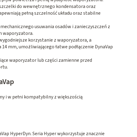
szczelki do wewnętrznego kondensatora oraz
pewniają pełną szczelność układu oraz stabilne
 mechanicznego usuwania osadów i zanieczyszczeń z
h waporyzatora
.
ygodniejsze korzystanie z waporyzatora, a
ra 14 mm, umożliwiającego łatwe podłączenie DynaVap
iące waporyzator lub części zamienne przed
ortu
.
aVap
y i w pełni kompatybilny z większością
Vap HyperDyn. Seria Hyper wykorzystuje znacznie