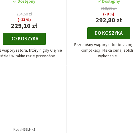
Dostępny
Dostępny
319,60 zł
264,60 zł
(–8 %)
292,80 zł
(–13 %)
229,10 zł
DO KOSZYKA
DO KOSZYKA
Przenośny waporyzator bez zb
 waporyzatora, który nigdy Cię nie
komplikacji. Niska cena, soli
dzie? W takim razie przenośne...
wykonanie...
Kod :
HSSLHK1