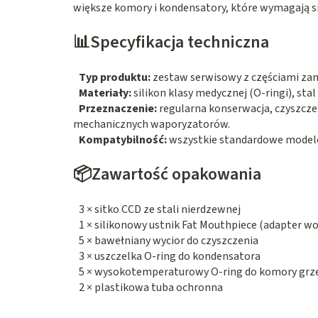
większe komory i kondensatory, które wymagają si
📊Specyfikacja techniczna
Typ produktu:
zestaw serwisowy z częściami zam
Materiały:
silikon klasy medycznej (O-ringi), stal
Przeznaczenie:
regularna konserwacja, czyszcze
mechanicznych waporyzatorów.
Kompatybilność:
wszystkie standardowe modele
📦Zawartość opakowania
3 × sitko CCD ze stali nierdzewnej
1 × silikonowy ustnik Fat Mouthpiece (adapter 
5 × bawełniany wycior do czyszczenia
3 × uszczelka O-ring do kondensatora
5 × wysokotemperaturowy O-ring do komory grz
2 × plastikowa tuba ochronna