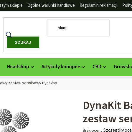
szym sklepie
Ogólne warunki handlowe
Regulamin reklamacji
Poli
SZUKAJ
Headshop
Artykuły konopne
CBD
Growsh
wowy zestaw serwisowy DynaVap
DynaKit B
zestaw s
Średnia
Szczegóły oce
Brak oceny