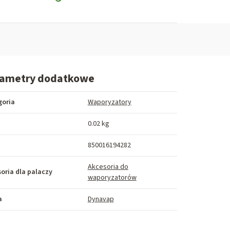
rametry dodatkowe
goria
Waporyzatory
a
0.02 kg
850016194282
Akcesoria do
oria dla palaczy
waporyzatorów
a
Dynavap