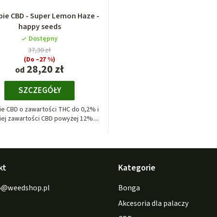
ie CBD - Super Lemon Haze -
happy seeds
Dostępny
37,30 zł
(Do –27 %)
28,20 zł
od
SZCZEGÓŁY
e CBD o zawartości THC do 0,2% i
ej zawartości CBD powyżej 12%....
kt
Kategorie
o
@
weedshop.pl
Bonga
Akcesoria dla palaczy