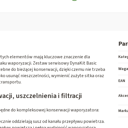
Pa
tych elementów mają kluczowe znaczenie dla
Kate
aku waporyzacji. Zestaw serwisowy DynaKit Basic
Wag
ebne do bieżącej konserwacji, dzięki czemu nie trzeba
ko usunąć nieszczelności, wymienić zużyte sitka oraz
EAN
ransportu.
i, uszczelnienia i filtracji
Akces
będne do kompleksowej konserwacji waporyzatora:
Mark
cznie oddzielają susz od kanału przepływu powietrza.
epływ powietrza i pełną wydajność waporyzatora
.