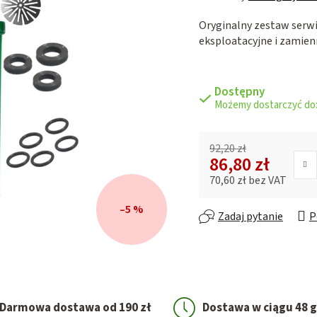
ocena
Oryginalny zestaw serwi
produktu
eksploatacyjne i zamie
wynosi
0,0
na
5
Dostępny
gwiazdek.
92,20 zł
86,80 zł
70,60 zł bez VAT
Cena jednostkowa:
–5 %
Zadaj pytanie
P
Darmowa dostawa od 190 zł
Dostawa w ciągu 48 