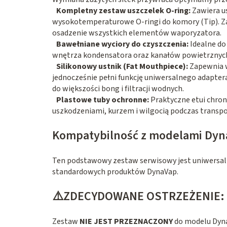
Kompletny zestaw uszczelek O-ring:
Zawiera u
wysokotemperaturowe O-ringi do komory (Tip). Za
osadzenie wszystkich elementów waporyzatora
.
Bawełniane wyciory do czyszczenia:
Idealne do
wnętrza kondensatora oraz kanałów powietrznyc
Silikonowy ustnik (Fat Mouthpiece):
Zapewnia w
jednocześnie pełni funkcję uniwersalnego adapte
do większości bong i filtracji wodnych
.
Plastowe tuby ochronne:
Praktyczne etui chron
uszkodzeniami, kurzem i wilgocią podczas transp
Kompatybilność z modelami Dyn
Ten podstawowy zestaw serwisowy jest uniwersaln
standardowych produktów DynaVap.
⚠️ZDECYDOWANE OSTRZEŻENIE:
Zestaw
NIE JEST PRZEZNACZONY
do modelu Dyna