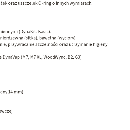
tek oraz uszczelek O-ring o innych wymiarach
.
iennymi (DynaKit: Basic).
 nierdzewna (sitka), bawełna (wyciory).
nie, przywracanie szczelności oraz utrzymanie higieny
 DynaVap (M7, M7 XL, WoodWynd, B2, G3)
.
wodny 14 mm)
ewczej