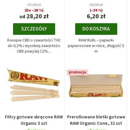
37,20 zł
10,30 zł
(Do –28 %)
(–39 %)
28,20 zł
6,20 zł
od
SZCZEGÓŁY
DO KOSZYKA
Konopie CBD o zawartości THC
RAW Rolls – papierki
do 0,2% i wysokiej zawartości
papierosowe w rolce, długość 5
CBD powyżej 12%....
m
promocja
Filtry gotowe skręcone RAW
Prerollowane bletki gotowe
Organic 3 szt
RAW Organic Cone, 32 szt