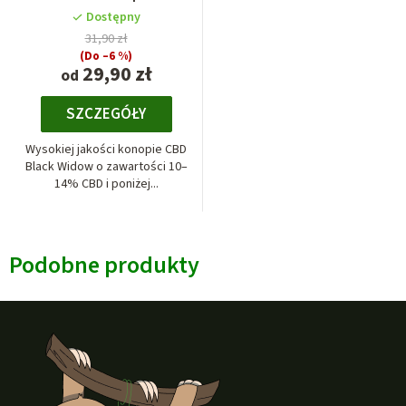
Dostępny
31,90 zł
(Do –6 %)
29,90 zł
od
SZCZEGÓŁY
Wysokiej jakości konopie CBD
Black Widow o zawartości 10–
14% CBD i poniżej...
Podobne produkty
S
t
o
p