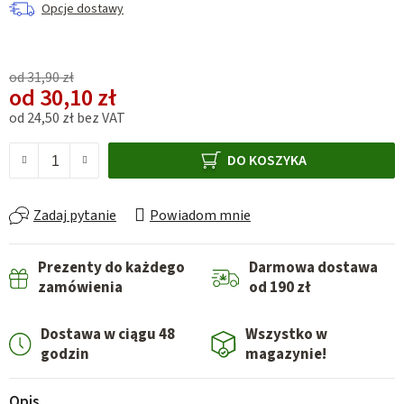
Opcje dostawy
od 31,90 zł
od
30,10 zł
od
24,50 zł
bez VAT
Cena jednostkowa:
DO KOSZYKA
Zadaj pytanie
Powiadom mnie
Prezenty do każdego
Darmowa dostawa
zamówienia
od 190 zł
Dostawa w ciągu 48
Wszystko w
godzin
magazynie!
Opis