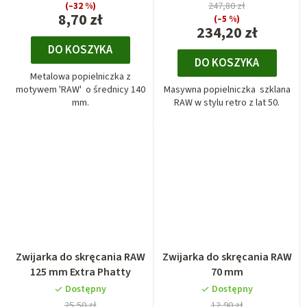
(–32 %)
247,80 zł
8,70 zł
(–5 %)
234,20 zł
DO KOSZYKA
DO KOSZYKA
Metalowa popielniczka z
motywem 'RAW' o średnicy 140
Masywna popielniczka szklana
mm.
RAW w stylu retro z lat 50.
Zwijarka do skręcania RAW
Zwijarka do skręcania RAW
125 mm Extra Phatty
70 mm
Dostępny
Dostępny
25,50 zł
12,90 zł