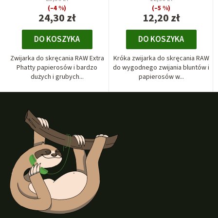
(–4 %)
(–5 %)
24,30 zł
12,20 zł
DO KOSZYKA
DO KOSZYKA
Zwijarka do skręcania RAW Extra
Króka zwijarka do skręcania RAW
Phatty papierosów i bardzo
do wygodnego zwijania bluntów i
dużych i grubych...
papierosów w...
S
t
o
p
k
a