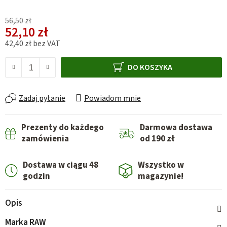
56,50 zł
52,10 zł
42,40 zł bez VAT
Cena jednostkowa:
DO KOSZYKA
Zadaj pytanie
Powiadom mnie
Prezenty do każdego
Darmowa dostawa
zamówienia
od 190 zł
Dostawa w ciągu 48
Wszystko w
godzin
magazynie!
Opis
Marka
RAW