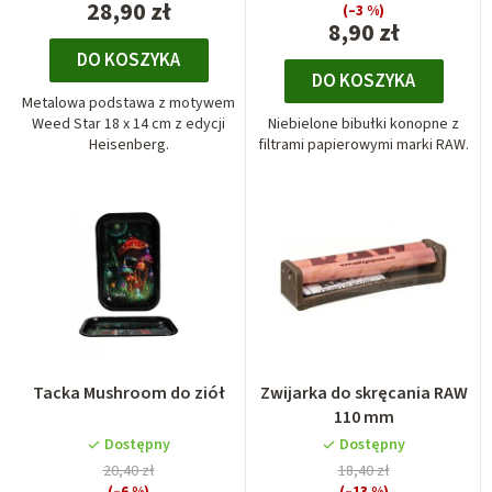
28,90 zł
(–3 %)
8,90 zł
DO KOSZYKA
DO KOSZYKA
Metalowa podstawa z motywem
Weed Star 18 x 14 cm z edycji
Niebielone bibułki konopne z
Heisenberg.
filtrami papierowymi marki RAW.
Tacka Mushroom do ziół
Zwijarka do skręcania RAW
110 mm
Dostępny
Dostępny
20,40 zł
18,40 zł
(–6 %)
(–13 %)