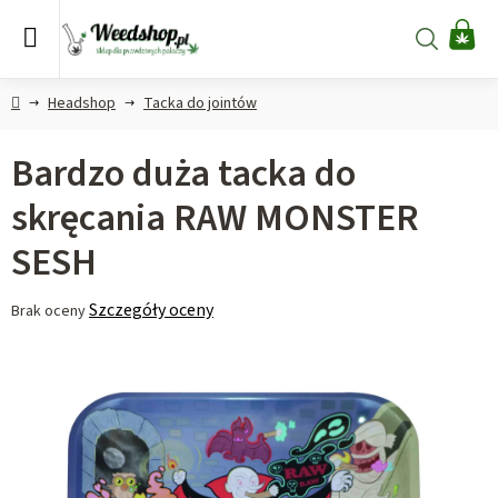
Przejść
do
Szukaj
KO
treści
Home
Headshop
Tacka do jointów
Bardzo duża tacka do
skręcania RAW MONSTER
SESH
Średnia
Szczegóły oceny
Brak oceny
ocena
produktu
wynosi
0,0
na
5
gwiazdek.