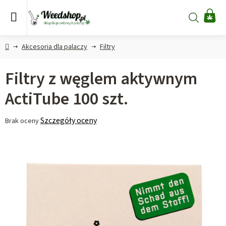
Przejść
do
Szukaj
KO
treści
Home
Akcesoria dla palaczy
Filtry
Filtry z węglem aktywnym
ActiTube 100 szt.
Średnia
Szczegóły oceny
Brak oceny
ocena
produktu
wynosi
0,0
na
5
gwiazdek.