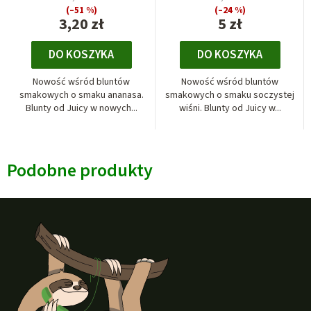
(–51 %)
(–24 %)
3,20 zł
5 zł
DO KOSZYKA
DO KOSZYKA
Nowość wśród bluntów
Nowość wśród bluntów
smakowych o smaku ananasa.
smakowych o smaku soczystej
Blunty od Juicy w nowych...
wiśni. Blunty od Juicy w...
Podobne produkty
S
t
o
p
k
a