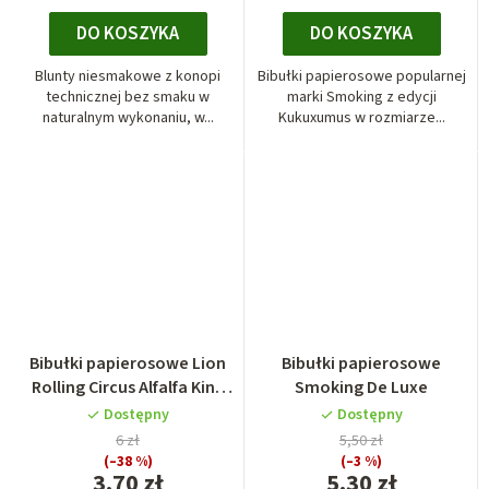
DO KOSZYKA
DO KOSZYKA
Blunty niesmakowe z konopi
Bibułki papierosowe popularnej
technicznej bez smaku w
marki Smoking z edycji
naturalnym wykonaniu, w...
Kukuxumus w rozmiarze...
Bibułki papierosowe Lion
Bibułki papierosowe
Rolling Circus Alfalfa King
Smoking De Luxe
Size
Dostępny
Dostępny
6 zł
5,50 zł
(–38 %)
(–3 %)
3,70 zł
5,30 zł