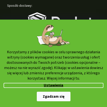
Sposób dostawy:
Korzystamy z plików cookies w celu sprawnego działania
Formy płatności:
witryny (cookies wymagane) oraz tworzenia usług i ofert
dostosowanych do Twoich potrzeb (cookies opcjonalne –
możesz na nie wyrazić zgodę). Klikając w ustawienia dowiesz
się więcej lub zmienisz preferencje urządzenia, z którego
korzystasz. Więcej informacji
tu.
Ustawienia
Copyright 2026
Weedshop.pl
. Wszystkie prawa zastrzeżone.
Zgadzam się
Opracował Shoptet Premium