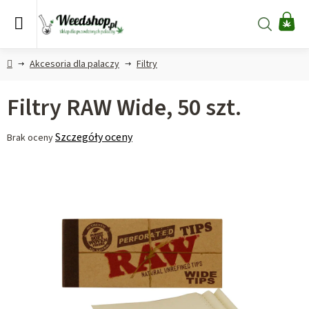
Przejść
do
Szukaj
KO
treści
Home
Akcesoria dla palaczy
Filtry
Filtry RAW Wide, 50 szt.
Średnia
Szczegóły oceny
Brak oceny
ocena
produktu
wynosi
0,0
na
5
gwiazdek.