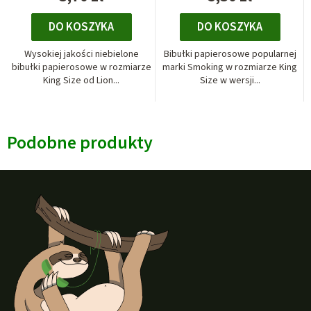
DO KOSZYKA
DO KOSZYKA
Wysokiej jakości niebielone
Bibułki papierosowe popularnej
bibułki papierosowe w rozmiarze
marki Smoking w rozmiarze King
King Size od Lion...
Size w wersji...
Podobne produkty
S
t
o
p
k
a