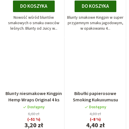
DO KOSZYKA
DO KOSZYKA
Nowość wśród bluntów
Blunty smakowe Kingpin w super
smakowych o smaku owoców
przyjemnym smaku jagodowym,
leśnych. Blunty od Juicy w...
w opakowaniu 4...
Blunty niesmakowe Kingpin
Bibułki papierosowe
Hemp Wraps Original 4 ks
Smoking Kukuxumusu
Dostępny
Dostępny
6,60 zł
4,80 zł
(–51 %)
(–8 %)
3,20 zł
4,40 zł