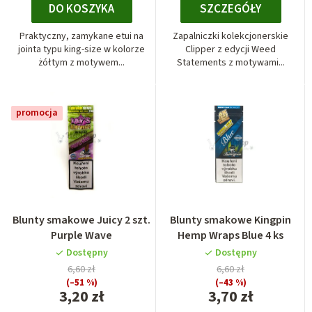
DO KOSZYKA
SZCZEGÓŁY
Praktyczny, zamykane etui na
Zapalniczki kolekcjonerskie
jointa typu king-size w kolorze
Clipper z edycji Weed
żółtym z motywem...
Statements z motywami...
promocja
Blunty smakowe Juicy 2 szt.
Blunty smakowe Kingpin
Purple Wave
Hemp Wraps Blue 4 ks
Dostępny
Dostępny
6,60 zł
6,60 zł
(–51 %)
(–43 %)
3,20 zł
3,70 zł