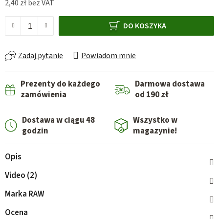
2,40 zł bez VAT
Cena jednostkowa:
DO KOSZYKA
Zadaj pytanie
Powiadom mnie
Prezenty do każdego
Darmowa dostawa
zamówienia
od 190 zł
Dostawa w ciągu 48
Wszystko w
godzin
magazynie!
Opis
Video (2)
Marka
RAW
Ocena