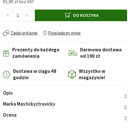
65,90 zł bez VAT
Cena jednostkowa:
DO KOSZYKA
Zadaj pytanie
Powiadom mnie
Prezenty do każdego
Darmowa dostawa
zamówienia
od 190 zł
Dostawa w ciągu 48
Wszystko w
godzin
magazynie!
Opis
Marka
Mastickyztravicky
Ocena