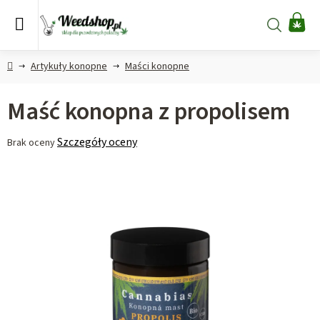
Przejść
do
Szukaj
KO
treści
Home
Artykuły konopne
Maści konopne
Maść konopna z propolisem
Średnia
Szczegóły oceny
Brak oceny
ocena
produktu
wynosi
0,0
na
5
gwiazdek.