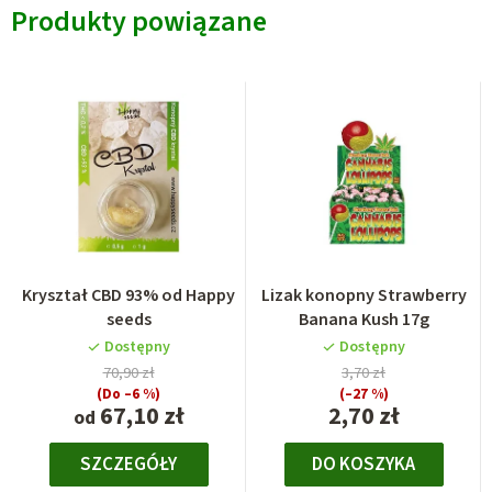
Produkty powiązane
Kryształ CBD 93% od Happy
Lizak konopny Strawberry
seeds
Banana Kush 17g
Dostępny
Dostępny
70,90 zł
3,70 zł
(Do –6 %)
(–27 %)
67,10 zł
2,70 zł
od
SZCZEGÓŁY
DO KOSZYKA