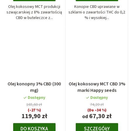
Olej kokosowy MCT produkcji
Konopie CBD uprawiane w
szwajcarskiej z 8% zawartością
szklarni o zawartości THC do 0,2
CBD w buteleczce z...
% i wysokiej...
Olej konopny 3% CBD (300
Olej kokosowy MCT CBD 3%
mg)
marki Happy seeds
Dostępny
Dostępny
165,60 zł
74,20 zł
(–27 %)
(Do –34 %)
119,90 zł
67,30 zł
od
DO KOSZYKA
SZCZEGÓŁY