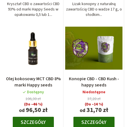
Kryształ CBD o zawartości CBD
Lizak konopny z naturalną
93% od marki Happy Seeds w
zawartością CBD o wadze 17 g, o
opakowaniu 0,5 lub 1...
słodkim...
Olej kokosowy MCT CBD 8%
Konopie CBD - CBD Kush -
marki Happy seeds
happy seeds
Dostępny
Niedostępne
106,30 zł
37,20 zł
(Do –46 %)
(Do –14 %)
96,50 zł
31,70 zł
od
od
SZCZEGÓŁY
SZCZEGÓŁY