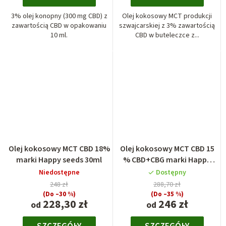
3% olej konopny (300 mg CBD) z
Olej kokosowy MCT produkcji
zawartością CBD w opakowaniu
szwajcarskiej z 3% zawartością
10 ml.
CBD w buteleczce z...
Olej kokosowy MCT CBD 18%
Olej kokosowy MCT CBD 15
marki Happy seeds 30ml
% CBD+CBG marki Happy
seeds 10ml
Niedostępne
Dostępny
248 zł
288,70 zł
(Do –30 %)
(Do –35 %)
228,30 zł
246 zł
od
od