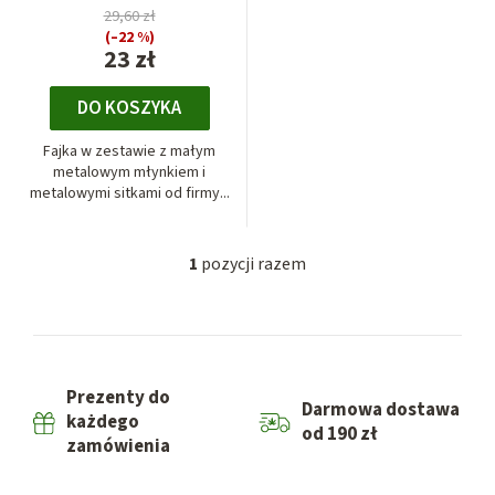
29,60 zł
r
(–22 %)
o
23 zł
d
DO KOSZYKA
u
k
Fajka w zestawie z małym
t
metalowym młynkiem i
metalowymi sitkami od firmy...
ó
w
1
pozycji razem
K
o
n
t
r
Prezenty do
o
Darmowa dostawa
każdego
l
od 190 zł
zamówienia
k
i