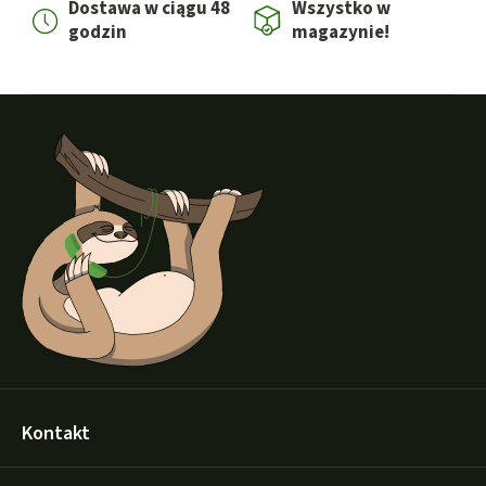
Dostawa w ciągu 48
Wszystko w
l
godzin
magazynie!
i
s
t
S
y
t
o
p
k
a
Kontakt