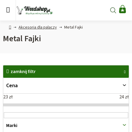
Przejść
do
Szukaj
KO
treści
Home
Akcesoria dla palaczy
Metal Fajki
Metal Fajki
L
i
zamknij filtr
s
Cena
t
a
23
zł
24
zł
p
r
o
Marki
d