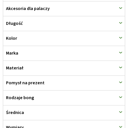
u
Akcesoria dla palaczy
k
t
Długość
ó
w
Kolor
Marka
Materiał
Pomysł na prezent
Rodzaje bong
Średnica
Wymiary