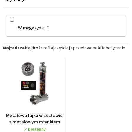
W magazynie
1
S
Najtańsze
Najdroższe
Najczęściej sprzedawane
Alfabetycznie
o
r
t
o
w
a
n
i
Metalowa fajka w zestawie
e
z metalowym młynkiem
p
Dostępny