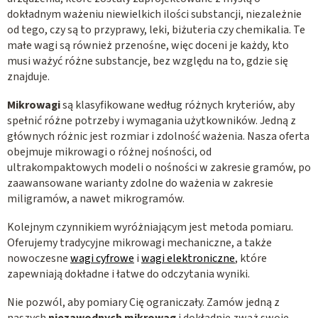
i
dokładnym ważeniu niewielkich ilości substancji, niezależnie
s
od tego, czy są to przyprawy, leki, biżuteria czy chemikalia. Te
małe wagi są również przenośne, więc doceni je każdy, kto
t
musi ważyć różne substancje, bez względu na to, gdzie się
y
znajduje.
Mikrowagi
są klasyfikowane według różnych kryteriów, aby
spełnić różne potrzeby i wymagania użytkowników. Jedną z
głównych różnic jest rozmiar i zdolność ważenia. Nasza oferta
obejmuje mikrowagi o różnej nośności, od
ultrakompaktowych modeli o nośności w zakresie gramów, po
zaawansowane warianty zdolne do ważenia w zakresie
miligramów, a nawet mikrogramów.
Kolejnym czynnikiem wyróżniającym jest metoda pomiaru.
Oferujemy tradycyjne mikrowagi mechaniczne, a także
nowoczesne
wagi cyfrowe
i
wagi elektroniczne
, które
zapewniają dokładne i łatwe do odczytania wyniki.
Nie pozwól, aby pomiary Cię ograniczały. Zamów jedną z
naszych
niezawodnych mikrowag
i dokładnie zważ swoje