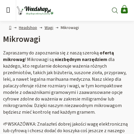
Przejść
do
Szukaj
KO
treści
Home
Headshop
Wagi
Mikrowagi
Mikrowagi
Zapraszamy do zapoznania się z naszą szeroką
ofertą
mikrowag
! Mikrowagi są
niezbędnym narzędziem
dla
każdego, kto regularnie dokonuje ważenia różnych
przedmiotów, takich jak biżuteria, suszone zioła, przyprawy,
leki, a nawet legalna marihuana medyczna. Nasz sklep dla
palaczy oferuje różne rozmiary i wagi, w tym kompaktowe
modele z odważnikami gramowymi i zaawansowane opcje
cyfrowe zdolne do ważenia w zakresie miligramów lub
mikrogramów. Dzięki naszym niezawodnym mikrowagom
będziesz mieć kontrolę nad każdym gramem.
🌱WSKAZÓWKA: Znalazłeś dobrej jakości wagę elektroniczną
lub cyfrową i chcesz dodać do koszyka coś jeszcze z naszego