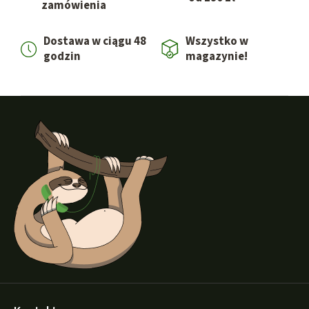
zamówienia
Dostawa w ciągu 48
Wszystko w
godzin
magazynie!
S
t
o
p
k
a