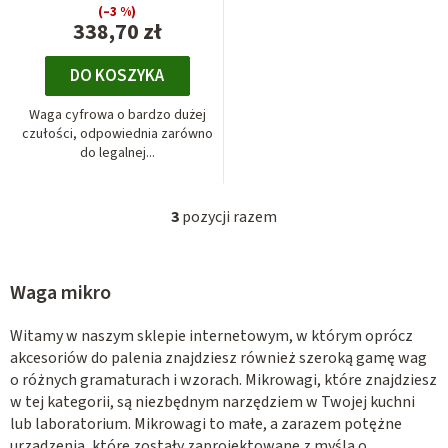
(–3 %)
338,70 zł
DO KOSZYKA
Waga cyfrowa o bardzo dużej
czułości, odpowiednia zarówno
do legalnej...
3
pozycji razem
K
o
n
Waga mikro
t
r
Witamy w naszym sklepie internetowym, w którym oprócz
o
akcesoriów do palenia znajdziesz również szeroką gamę wag
l
o różnych gramaturach i wzorach. Mikrowagi, które znajdziesz
k
w tej kategorii, są niezbędnym narzędziem w Twojej kuchni
i
lub laboratorium. Mikrowagi to małe, a zarazem potężne
l
urządzenia, które zostały zaprojektowane z myślą o