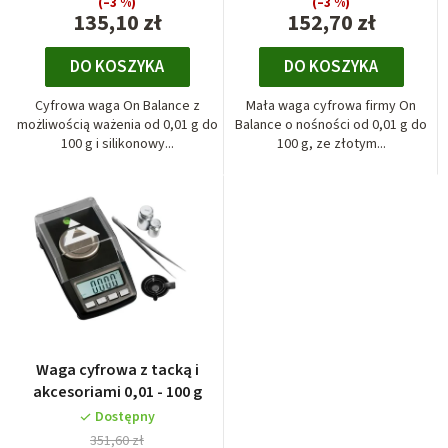
(–3 %)
(–3 %)
o
135,10 zł
152,70 zł
d
DO KOSZYKA
DO KOSZYKA
u
k
Cyfrowa waga On Balance z
Mała waga cyfrowa firmy On
t
możliwością ważenia od 0,01 g do
Balance o nośności od 0,01 g do
100 g i silikonowy...
100 g, ze złotym...
ó
w
Waga cyfrowa z tacką i
akcesoriami 0,01 - 100 g
Dostępny
351,60 zł