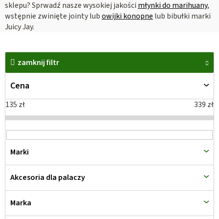
sklepu? Sprwadź nasze wysokiej jakości
młynki do marihuany
,
wstępnie zwinięte jointy lub
owijki konopne
lub bibułki marki
Juicy Jay.
L
i
zamknij filtr
s
Cena
t
a
135
zł
339
zł
p
r
o
Marki
d
u
Akcesoria dla palaczy
k
t
Marka
ó