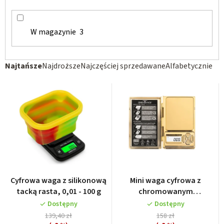
w
W magazynie
3
S
Najtańsze
Najdroższe
Najczęściej sprzedawane
Alfabetycznie
o
r
t
o
w
a
n
i
Cyfrowa waga z silikonową
Mini waga cyfrowa z
e
tacką rasta, 0,01 - 100 g
chromowanym
wykończeniem 0,01 - 100 g
p
Dostępny
Dostępny
139,40 zł
158 zł
r