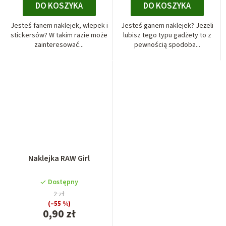
DO KOSZYKA
DO KOSZYKA
Jesteś fanem naklejek, wlepek i
Jesteś ganem naklejek? Jeżeli
stickersów? W takim razie może
lubisz tego typu gadżety to z
zainteresować...
pewnością spodoba...
Naklejka RAW Girl
Dostępny
2 zł
(–55 %)
0,90 zł