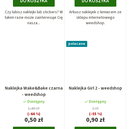
DO KOSZYKA
DO KOSZYKA
Czy lubisz naklejki lub stickers? W
Arkusz naklejek z leniwcem ze
takim razie może zainteresuje Cię
sklepu internetowego
nasza...
weedshop.
polecane
Naklejka Wake&Bake czarna
Naklejka Girl 2 - weedshop
- weedshop
Dostępny
Dostępny
1,40 zł
2 zł
(–64 %)
(–55 %)
0,50 zł
0,90 zł