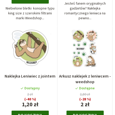
Jesteś fanem oryginalnych
Niebielone bletki konopne typu
gadżetów? Naklejka
king size z szerokimi filtrami
romantycznego leniwca na
marki Weedshop...
pewno...
Naklejka Leniwiec z jointem
Arkusz naklejek z leniwcem -
weedshop
Dostępny
Dostępne
2 zł
2,80 zł
(–40 %)
(–28 %)
1,20 zł
2 zł