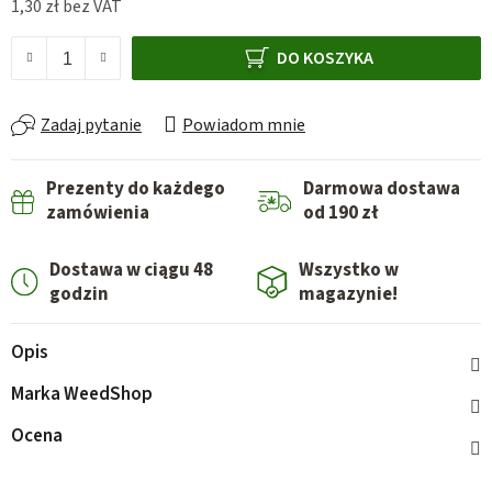
1,30 zł bez VAT
Cena jednostkowa:
DO KOSZYKA
Zadaj pytanie
Powiadom mnie
Prezenty do każdego
Darmowa dostawa
zamówienia
od 190 zł
Dostawa w ciągu 48
Wszystko w
godzin
magazynie!
Opis
Marka
WeedShop
Ocena