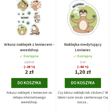
Arkusz naklejek z leniwcem -
Naklejka medytujący
weedshop
Leniwiec
Dostępne
Dostępny
2,80 zł
2 zł
(–28 %)
(–40 %)
2 zł
1,20 zł
DO KOSZYKA
DO KOSZYKA
Arkusz naklejek z leniwcem ze
Czy lubisz naklejki lub stickers? W
sklepu internetowego
takim razie może zainteresuje Cię
weedshop.
nasza...