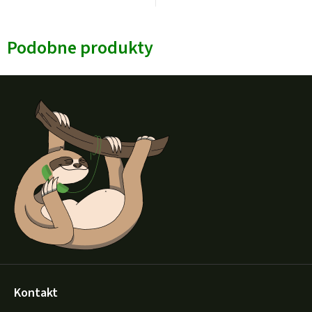
Podobne produkty
S
t
o
p
k
a
Kontakt