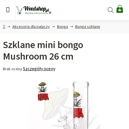
Przejść
do
Szukaj
KO
treści
Home
Akcesoria dla palaczy
Bonga
Bonga szklane
Szklane mini bongo
Mushroom 26 cm
Średnia
Szczegóły oceny
Brak oceny
ocena
produktu
wynosi
0,0
na
5
gwiazdek.