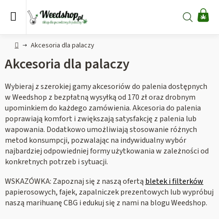
Przejść
do
Szukaj
KO
treści
Home
Akcesoria dla palaczy
Akcesoria dla palaczy
Wybieraj z szerokiej gamy akcesoriów do palenia dostępnych
w Weedshop z bezpłatną wysyłką od 170 zł oraz drobnym
upominkiem do każdego zamówienia. Akcesoria do palenia
poprawiają komfort i zwiększają satysfakcję z palenia lub
wapowania. Dodatkowo umożliwiają stosowanie różnych
metod konsumpcji, pozwalając na indywidualny wybór
najbardziej odpowiedniej formy użytkowania w zależności od
konkretnych potrzeb i sytuacji.
WSKAZÓWKA: Zapoznaj się z naszą ofertą
bletek i filterków
papierosowych, fajek, zapalniczek prezentowych lub wypróbuj
naszą marihuanę CBG i edukuj się z nami na blogu Weedshop.