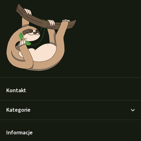
t
o
p
k
a
Kontakt
Kategorie
Informacje