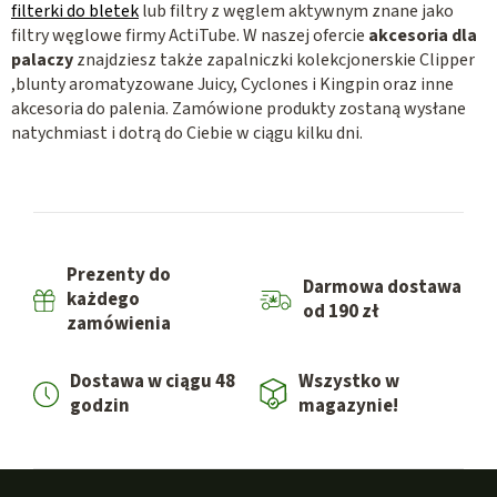
filterki do bletek
lub filtry z węglem aktywnym znane jako
filtry węglowe firmy ActiTube. W naszej ofercie
akcesoria dla
palaczy
znajdziesz także zapalniczki kolekcjonerskie Clipper
,blunty aromatyzowane Juicy, Cyclones i Kingpin oraz inne
akcesoria do palenia. Zamówione produkty zostaną wysłane
natychmiast i dotrą do Ciebie w ciągu kilku dni.
Prezenty do
Darmowa dostawa
każdego
od 190 zł
zamówienia
Dostawa w ciągu 48
Wszystko w
godzin
magazynie!
S