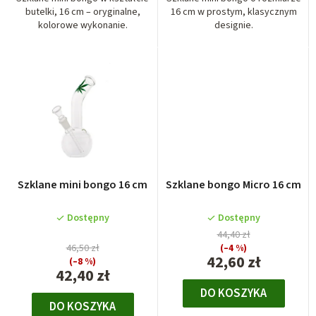
t
butelki, 16 cm – oryginalne,
16 cm w prostym, klasycznym
kolorowe wykonanie.
designie.
ó
w
Szklane mini bongo 16 cm
Szklane bongo Micro 16 cm
Dostępny
Dostępny
44,40 zł
46,50 zł
(–4 %)
42,60 zł
(–8 %)
42,40 zł
DO KOSZYKA
DO KOSZYKA