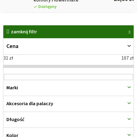
komory Flowermate
Dostępny
L
i
zamknij filtr
s
Cena
t
a
31
zł
107
zł
p
r
o
Marki
d
u
Akcesoria dla palaczy
k
t
Długość
ó
w
Kolor