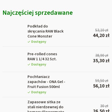
Najczęściej sprzedawane
Podkład do
53,10 zł
skręcania RAW Black
44,20 zł
Cone Monster
Dostępny
Pre-rolled cones
38,90 zł
RAW 1 1/4 32 Szt.
35,30 zł
Dostępny
Pochłaniacz
59,50 zł
zapachów - ONA Gel -
56,10 zł
Fruit Fusion 500ml
Dostępny
Zapasowe sitka ze
30 zł
stali nierdzewnej do
26,50 zł