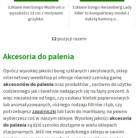
Szklane mini bongo Mushrom o
Szklane bongo Heisenberg Lady
wysokości 23 cm z motywem
Killer to kompaktowy model z
grzybka.
kulistą komorą o...
12
pozycji razem
K
o
Akcesoria do palenia
n
t
r
Oprócz wysokiej jakości bong szklanych i akrylowych, sklep
internetowy weedshop.pl oferuje również szeroką gamę
o
akcesoriów do palenia
oraz produktów , zarówno do użytku
l
codziennego jak i świetnie nadających się na fajny prezent. A
k
więc niezależnie od tego, czy szukasz bletek papierosowych
i
lub aromatyzowanych, różnego rodzaju filtrów i tub, czy
l
potrzebujesz
zapalniczki
lub tacki do marihuany, na pewno
i
wybierzesz coś w naszym sklepie. Wysokiej jakości
akcesoria
s
do palenia
są dziś szeroko dostępne w wielu sklepach
t
stacjonarnych. Jeśli nie masz podobnego sklepu w swoim