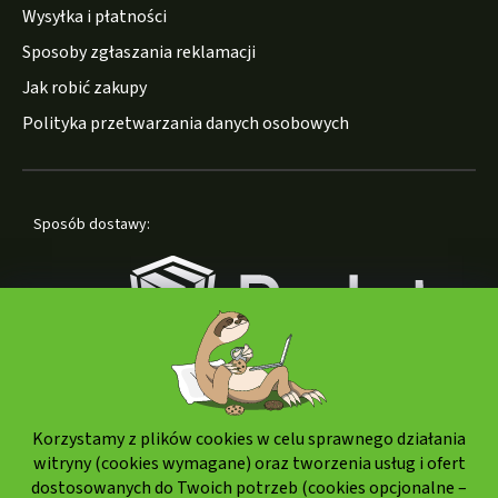
Wysyłka i płatności
Sposoby zgłaszania reklamacji
Jak robić zakupy
Polityka przetwarzania danych osobowych
Sposób dostawy:
Korzystamy z plików cookies w celu sprawnego działania
Formy płatności:
witryny (cookies wymagane) oraz tworzenia usług i ofert
dostosowanych do Twoich potrzeb (cookies opcjonalne –