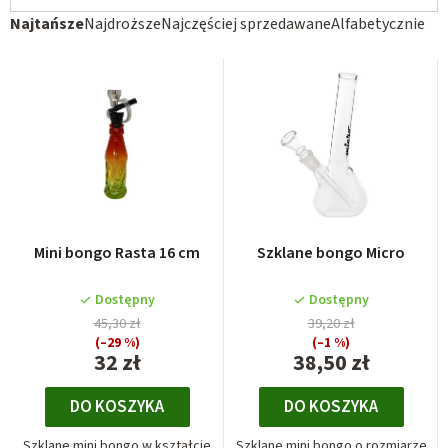
S
Najtańsze
Najdroższe
Najczęściej sprzedawane
Alfabetycznie
o
r
t
o
w
a
n
i
Mini bongo Rasta 16 cm
Szklane bongo Micro
e
p
Dostępny
Dostępny
45,30 zł
39,20 zł
r
(–29 %)
(–1 %)
o
32 zł
38,50 zł
d
DO KOSZYKA
DO KOSZYKA
u
k
Szklane mini bongo w kształcie
Szklane mini bongo o rozmiarze