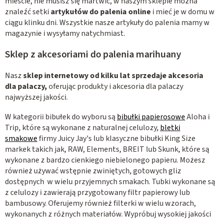
y
mieście, nie musisz się martwić, w naszym sklepie można
znaleźć setki
artykułów do palenia online
i mieć je w domu w
ciągu klinku dni. Wszystkie nasze artykuły do palenia mamy w
magazynie i wysyłamy natychmiast.
Sklep z akcesoriami do palenia marihuany
Nasz
sklep internetowy od kilku lat sprzedaje akcesoria
dla palaczy,
oferując produkty i akcesoria dla palaczy
najwyższej jakości.
W kategorii bibułek do wyboru są
bibułki papierosowe
Aloha i
Trip, które są wykonane z naturalnej celulozy,
bletki
smakowe
firmy Juicy Jay's lub klasyczne bibułki King Size
markek takich jak, RAW, Elements, BREIT lub Skunk, które są
wykonane z bardzo cienkiego niebielonego papieru. Możesz
również używać wstępnie zwiniętych, gotowych gliz
dostępnych w wielu przyjemnych smakach. Tubki wykonane są
z celulozy i zawierają przygotowany filtr papierowy lub
bambusowy. Oferujemy również filterki w wielu wzorach,
wykonanych z różnych materiałów. Wypróbuj wysokiej jakości