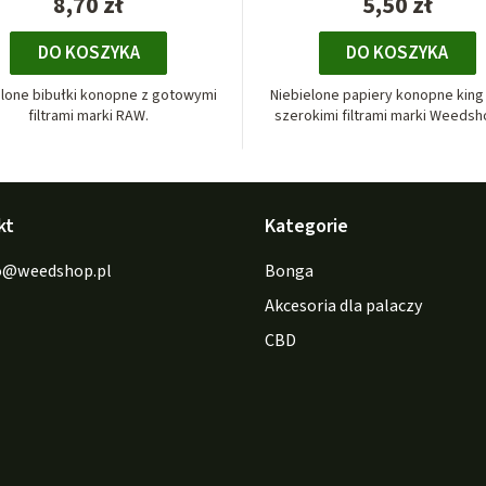
8,70 zł
5,50 zł
DO KOSZYKA
DO KOSZYKA
elone bibułki konopne z gotowymi
Niebielone papiery konopne king 
filtrami marki RAW.
szerokimi filtrami marki Weedsho
kt
Kategorie
o
@
weedshop.pl
Bonga
Akcesoria dla palaczy
CBD