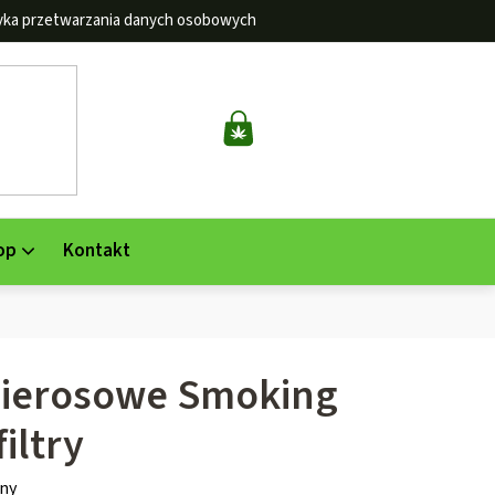
tyka przetwarzania danych osobowych
KOSZYK
op
Kontakt
pierosowe Smoking
iltry
ny