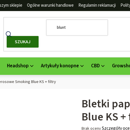
szym sklepie
Ogólne warunki handlowe
Regulamin reklamacji
Poli
SZUKAJ
Headshop
Artykuły konopne
CBD
Growsh
erosowe Smoking Blue KS + filtry
Bletki pa
Blue KS + f
Średnia
Szczegóły oce
Brak oceny