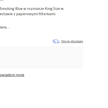
 Smoking Blue w rozmiarze King Size w
stawie z papierowymi filterkami.
edana…
Opcje dostawy
owiadom mnie