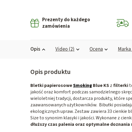
Prezenty do każdego
zamówienia
Opis
Video (2)
Ocena
Marka
Bletki papierosowe
Smoking
Blue KS
z
filterki
t
jakość oraz komfort podczas samodzielnego skrę
wieloletniej tradycji, dostarcza produkty, które s
zaawansowanych użytkowników. Bibułki posiadają 
ekologicznych upraw. Zestaw zawiera 33 cienkie ble
Size to synonim klasyki i jakości. Wykonane z cienk
dłuższy czas palenia oraz optymalne doznani