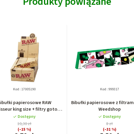
Produkty powiązane
Kod :
17005190
Kod :
999317
ibułki papierosowe RAW
Bibułki papierosowe z filtrami
sseur king size + filtry gotowe
Weedshop
skręcone
Dostępny
Dostępny
10,30 zł
8 zł
(–15 %)
(–31 %)