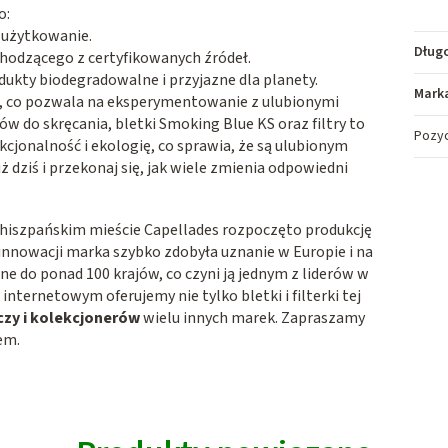
o:
 użytkowanie.
Dług
hodzącego z certyfikowanych źródeł.
dukty biodegradowalne i przyjazne dla planety.
Mark
iu, co pozwala na eksperymentowanie z ulubionymi
 do skręcania, bletki Smoking Blue KS oraz filtry to
Pozy
kcjonalność i ekologię, co sprawia, że są ulubionym
dziś i przekonaj się, jak wiele zmienia odpowiedni
w hiszpańskim mieście Capellades rozpoczęto produkcję
i innowacji marka szybko zdobyła uznanie w Europie i na
e do ponad 100 krajów, co czyni ją jednym z liderów w
nternetowym oferujemy nie tylko bletki i filterki tej
czy i kolekcjonerów
wielu innych marek. Zapraszamy
em.