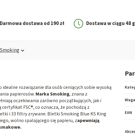
Darmowa dostawa od 190 zł
Dostawa w ciągu 48 
Smoking
Pa
o idealne rozwiązanie dla osób ceniących sobie wysoką
Kate
cania papierosów.
Marka Smoking
, znana z
Wag
pełniają oczekiwania zarówno początkujących, jak i
certyfikat FSC®, co oznacza, że pochodzą z
EAN
tki i 33 filtry zrywane. Bletki Smoking Blue KS King
iego, wolno spalającego się papieru, z
apewniają
a smakowe.
Akces