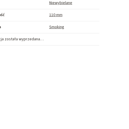
Niewybielane
ość
110 mm
a
Smoking
cja została wyprzedana…