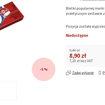
ocena
Bletki popularnej marki
produktu
praktycznym zestawie ze
wynosi
0,0
na
Pozycja została wyprz
5
gwiazdek.
Niedostępne
9,40 zł
8,90 zł
7,20 zł bez VAT
Cena jednostkowa:
–5 %
Zadaj pytanie
P