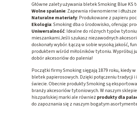
Główne zalety używania bletek Smoking Blue KS t
Wolne spalanie
: Zapewnia równomierne i dłuższe
Naturalne materiały
: Produkowane z papieru poc
Ekologia
: Smoking dba o środowisko, oferując pro
Uniwersalność
: Idealne do różnych typów tyton
mieszankami.Jeśli szukasz niezawodnych akcesoriów
doskonały wybór. Łączą w sobie wysoką jakość, fun
produktem wśród miłośników tytoniu. Wypróbuj już 
dobór akcesoriów do palenia!
Początki firmy Smoking sięgają 1879 roku, kiedy 
bletek papierosowych. Dzięki połączeniu tradycji 
świecie. Obecnie produkty Smoking są eksportowan
branży akcesoriów tytoniowych. W naszym sklepie i
hiszpańskiej marki ale również
produkty dla pala
do zapoznania się z naszym bogatym asortyment