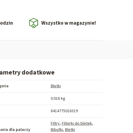
godzin
Wszystko w magazynie!
rametry dodatkowe
goria
Bletki
a
0.018 kg
8414775016319
Filtry
,
Filterki do bletek
,
oria dla palaczy
Bibułki
,
Bletki