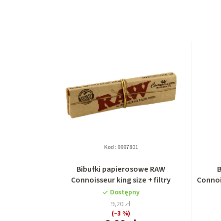
Kod :
9997801
Bibułki papierosowe RAW
B
Connoisseur king size + filtry
Connoi
Dostępny
9,20 zł
(–3 %)