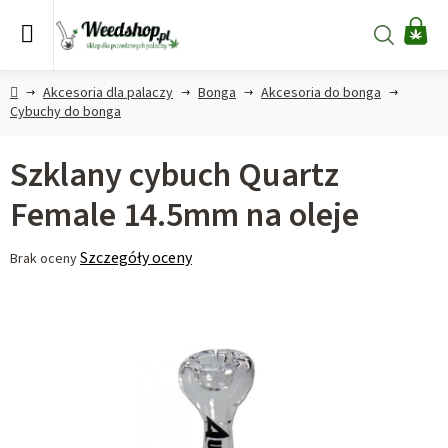
Przejść
do
Szukaj
KO
treści
Home
Akcesoria dla palaczy
Bonga
Akcesoria do bonga
Cybuchy do bonga
Szklany cybuch Quartz
Female 14.5mm na oleje
Średnia
Szczegóły oceny
Brak oceny
ocena
produktu
wynosi
0,0
na
5
gwiazdek.