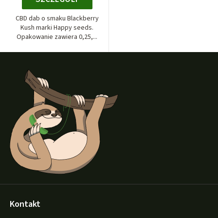
CBD dab o smaku Blackberry
Kush marki Happy seeds.
Opakowanie zawiera 0,25,...
S
t
o
p
k
a
Kontakt